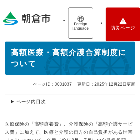
ペ
メニューを飛ばして本文へ
ー
ジ
の
Foreign
防災ページ
language
先
頭
で
本
す
高額医療・高額介護合算制度に
文
。
ついて
ページID：0001037
更新日：2025年12月22日更新
ページ内目次
医療保険の「高額療養費」、介護保険の「高額介護サービ
ス費」に加えて、医療と介護の両方の自己負担がある世帯