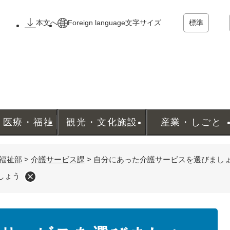
メニューを飛ばして本文へ
本文へ
Foreign language
文字サイズ
標準
・医療・福祉
観光・文化施設
産業・しごと
福祉部
>
介護サービス課
>
自分にあった介護サービスを選びまし
しょう