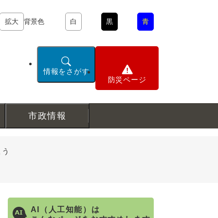
拡大
背景色
白
黒
青
情報をさがす
防災ページ
市政情報
ょう
AI（人工知能）は