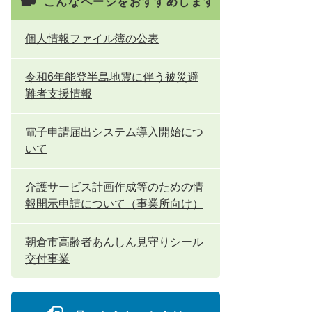
こんなページをおすすめします
個人情報ファイル簿の公表
令和6年能登半島地震に伴う被災避
難者支援情報
電子申請届出システム導入開始につ
いて
介護サービス計画作成等のための情
報開示申請について（事業所向け）
朝倉市高齢者あんしん見守りシール
交付事業