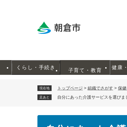
ペ
ー
ジ
の
先
頭
で
す
。
くらし・手続き
健康
子育て・教育
トップページ
>
組織でさがす
>
保健
現在地
自分にあった介護サービスを選びま
足あと
本