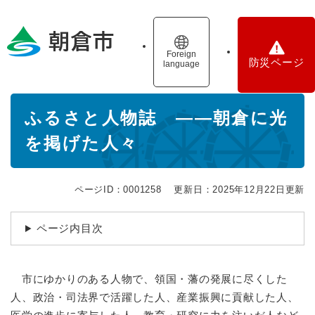
ペ
メニューを飛ばして本文へ
ー
ジ
の
Foreign
防災ページ
language
先
頭
で
本
す
ふるさと人物誌 ――朝倉に光
文
。
を掲げた人々
ページID：0001258
更新日：2025年12月22日更新
ページ内目次
市にゆかりのある人物で、領国・藩の発展に尽くした
人、政治・司法界で活躍した人、産業振興に貢献した人、