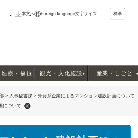
メニューを飛ばして本文へ
本文へ
Foreign language
文字サイズ
標準
・医療・福祉
観光・文化施設
産業・しごと
部
>
人事秘書課
>
外資系企業によるマンション建設計画について
画について