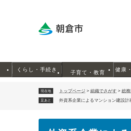
ペ
ー
ジ
の
先
頭
で
す
。
くらし・手続き
健康
子育て・教育
トップページ
>
組織でさがす
>
総務
現在地
外資系企業によるマンション建設計
足あと
本