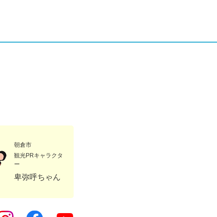
朝倉市
観光PRキャラクタ
ー
卑弥呼ちゃん