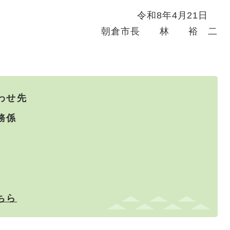
令和8年4月21日
朝倉市長 林 裕 二
わせ先
務係
ちら