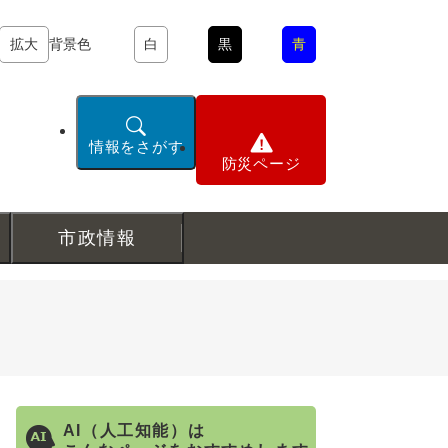
拡大
背景色
白
黒
青
情報をさがす
防災ページ
市政情報
AI（人工知能）は