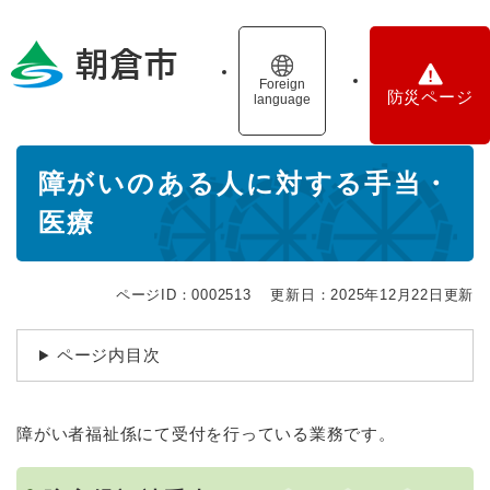
ペ
メニューを飛ばして本文へ
ー
ジ
の
Foreign
防災ページ
language
先
頭
で
本
す
障がいのある人に対する手当・
文
。
医療
ページID：0002513
更新日：2025年12月22日更新
ページ内目次
障がい者福祉係にて受付を行っている業務です。