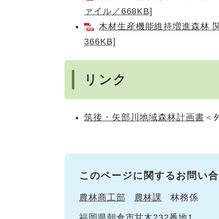
ァイル／668KB]
木材生産機能維持増進森林 関
366KB]
リンク
筑後・矢部川地域森林計画書
＜
このページに関するお問い合
農林商工部
農林課
林務係
福岡県朝倉市甘木232番地1