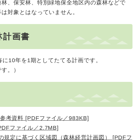
通林、保安林、特別緑地保全地区内の森林などで
等は対象とはなっていません。
林計画書
毎に10年を1期としてたてる計画です。
です。）
資料 [PDFファイル／983KB]
DFファイル／2.7MB]
の規定に基づく区域図（森林経営計画図） [PDFフ