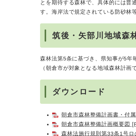
とを期待する森林で、具体的には普
す。海岸法で規定されている防砂林
筑後・矢部川地域森
森林法第5条に基づき、県知事が5年
（朝倉市が対象となる地域森林計画
ダウンロード
朝倉市森林整備計画書・付属参考
朝倉市森林整備計画概要図 [P
森林法施行規則第33条1号ロ