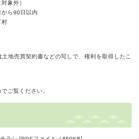
は対象外）
から90日以内
町村
は土地売買契約書などの写しで、権利を取得したこ
のでご覧ください。
シ [PDFファイル／860KB]