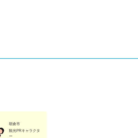
朝倉市
観光PRキャラクタ
ー