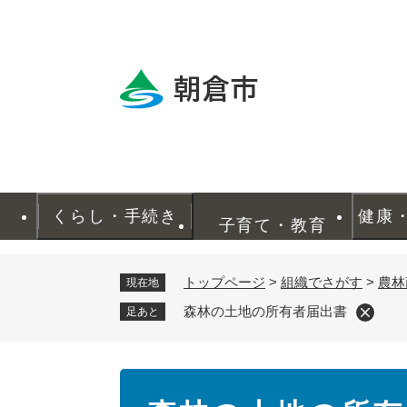
ペ
ー
ジ
の
先
頭
で
す
。
くらし・手続き
健康
子育て・教育
トップページ
>
組織でさがす
>
農林
現在地
森林の土地の所有者届出書
足あと
本