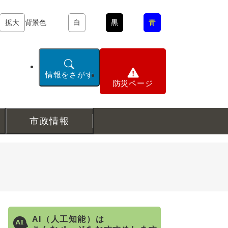
拡大
背景色
白
黒
青
情報をさがす
防災ページ
市政情報
AI（人工知能）は