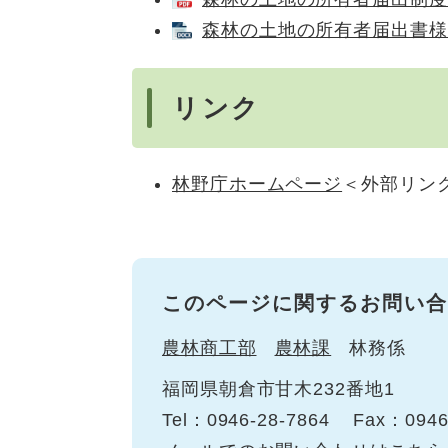
森林の土地の所有者届出書様式 
リンク
林野庁ホームページ
＜外部リン
このページに関するお問い合
農林商工部
農林課
林務係
福岡県朝倉市甘木232番地1
Tel：0946-28-7864
Fax：0946