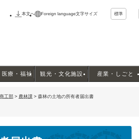
メニューを飛ばして本文へ
本文へ
Foreign language
文字サイズ
標準
・医療・福祉
観光・文化施設
産業・しごと
商工部
>
農林課
>
森林の土地の所有者届出書