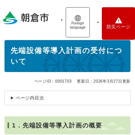
ペ
メニューを飛ばして本文へ
ー
ジ
の
Foreign
防災ページ
language
先
頭
で
本
す
先端設備等導入計画の受付につ
文
。
いて
ページID：0001703
更新日：2026年3月27日更新
ページ内目次
1．先端設備等導入計画の概要