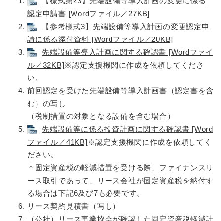
【様式第23】先端設備等導入計画の変更に係る
認定申請書 [Wordファイル／27KB]
【参考様式3】先端設備等導入計画の変更認定申
請に係る添付資料 [Wordファイル／20KB]
先端設備等導入計画に関する確認書 [Wordファイ
ル／32KB]
※認定支援機関に作成を依頼してくださ
い。
前回認定を受けた先端設備等導入計画書（認定書を含
む）の写し
（税制措置の対象となる設備を含む場合）
先端設備等に係る投資計画に関する確認書 [Word
ファイル／41KB]
※認定支援機関に作成を依頼してく
ださい。
＊固定資産税の軽減措置を受ける際、ファイナンスリ
ース取引であって、リース会社が固定資産税を納付す
る場合は下記6及び7も必要です。
リース契約見積書（写し）
（公社）リース事業協会が確認した固定資産税軽減計