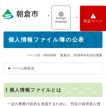
ペ
メニューを飛ばして本文へ
ー
ジ
の
Foreign
防災ページ
language
先
頭
で
本
す
個人情報ファイル簿の公表
文
。
ページID：0001689
更新日：2026年6月26日更新
ページ内目次
個人情報ファイルとは
一定の事務の目的を達成するために、特定の保有個人情