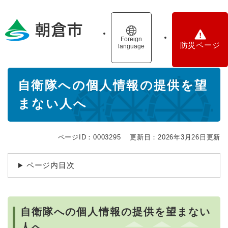
ペ
メニューを飛ばして本文へ
ー
ジ
の
Foreign
防災ページ
language
先
頭
で
本
す
自衛隊への個人情報の提供を望
文
。
まない人へ
ページID：0003295
更新日：2026年3月26日更新
ページ内目次
自衛隊への個人情報の提供を望まない
人へ