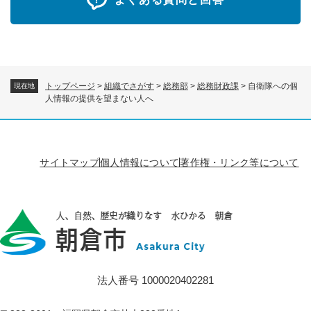
トップページ
>
組織でさがす
>
総務部
>
総務財政課
>
自衛隊への個
現在地
人情報の提供を望まない人へ
サイトマップ
個人情報について
著作権・リンク等について
法人番号 1000020402281