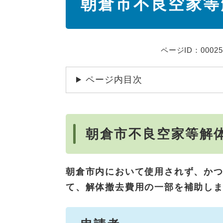
朝倉市不良空家等
文
ページID：00025
ページ内目次
朝倉市不良空家等解
朝倉市内において使用されず、か
て、解体撤去費用の一部を補助し