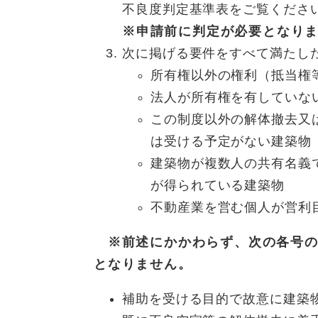
不良度判定基準表をご覧くださ
※申請前に判定が必要となり
次に掲げる要件をすべて満たし
所有権以外の権利（抵当権
法人が所有権を有していな
この制度以外の解体撤去又
は受ける予定がない建築物
建築物が複数人の共有名義
が得られている建築物
不動産業を営む個人が営利
※前述にかかわらず、次の各号の
となりません。
補助を受ける目的で故意に建築