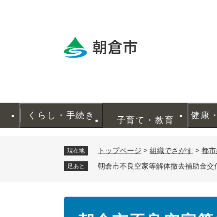
ペ
ー
ジ
の
先
頭
で
す
。
くらし・手続き
健康
子育て・教育
トップページ
>
組織でさがす
>
都市
現在地
朝倉市不良空家等解体撤去補助金交
足あと
本