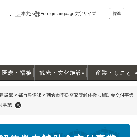
メニューを飛ばして本文へ
本文へ
Foreign language
文字サイズ
標準
・医療・福祉
観光・文化施設
産業・しごと
建設部
>
都市整備課
>
朝倉市不良空家等解体撤去補助金交付事業
付事業