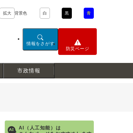
拡大
背景色
白
黒
青
情報をさがす
防災ページ
市政情報
AI（人工知能）は