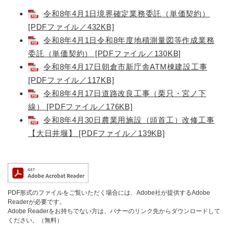
令和8年4月1日境界確定業務委託（単価契約）
[PDFファイル／432KB]
令和8年4月1日令和8年度地積測量図等作成業務
委託（単価契約） [PDFファイル／130KB]
令和8年4月17日朝倉市新庁舎ATM棟建設工事
[PDFファイル／117KB]
令和8年4月17日道路改良工事（栗只・宮ノ下
線） [PDFファイル／176KB]
令和8年4月30日農業用施設（頭首工）改修工事
【大日井堰】 [PDFファイル／139KB]
PDF形式のファイルをご覧いただく場合には、Adobe社が提供するAdobe
Readerが必要です。
Adobe Readerをお持ちでない方は、バナーのリンク先からダウンロードして
ください。（無料）