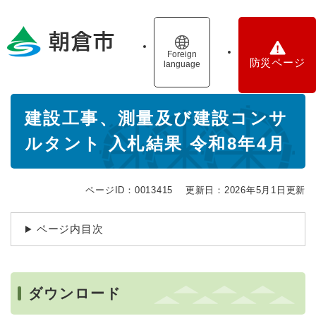
ペ
メニューを飛ばして本文へ
ー
ジ
の
Foreign
防災ページ
language
先
頭
で
本
す
建設工事、測量及び建設コンサ
文
。
ルタント 入札結果 令和8年4月
ページID：0013415
更新日：2026年5月1日更新
ページ内目次
ダウンロード