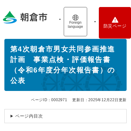
ペ
メニューを飛ばして本文へ
ー
ジ
の
Foreign
防災ページ
language
先
頭
で
本
す
第4次朝倉市男女共同参画推進
文
。
計画 事業点検・評価報告書
（令和6年度分年次報告書）の
公表
ページID：0002971
更新日：2025年12月22日更新
ページ内目次