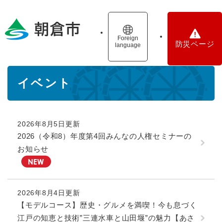
ペ
メニューを飛ばして本文へ
ー
ジ
の
Foreign
防災ページ
language
先
頭
で
本
す
イベント
文
。
2026年8月5日更新
2026（令和8）年度第4回みんなの人権セミナーの
お知らせ
2026年8月4日更新
【モデルコース】歴史・グルメを満喫！今も息づく
江戸の知恵と技術”三連水車と山田堰”の魅力【あさ