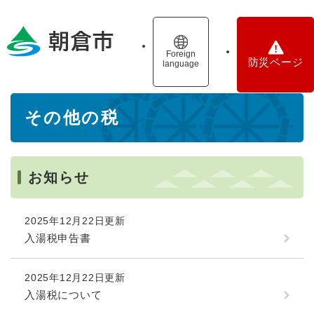
ペ
メニューを飛ばして本文へ
ー
ジ
の
Foreign
防災ページ
language
先
頭
で
本
す
その他の税
文
。
お知らせ
2025年12月22日更新
入湯税申告書
2025年12月22日更新
入湯税について