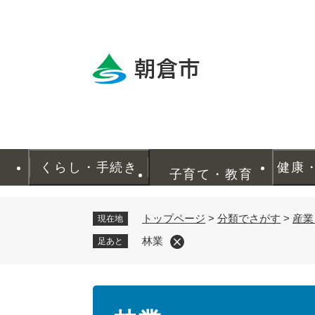
ペ
ー
ジ
の
先
頭
で
す
。
くらし・手続き
健康
子育て・教育
トップページ
>
分類でさがす
>
産業
現在地
林業
足あと
本