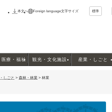
メニューを飛ばして本文へ
本文へ
Foreign language
文字サイズ
標準
・医療・福祉
観光・文化施設
産業・しごと
・しごと
>
森林・林業
>
林業