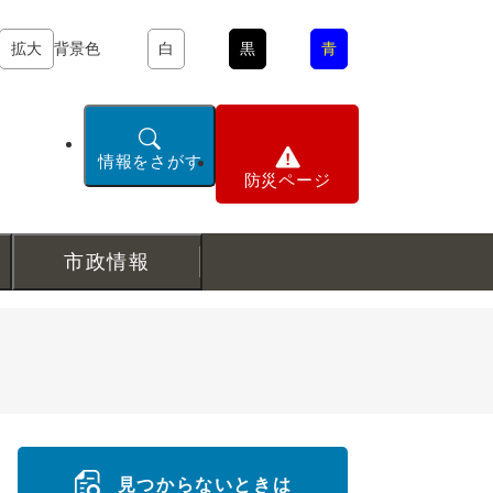
拡大
背景色
白
黒
青
情報をさがす
防災ページ
市政情報
見つからないときは