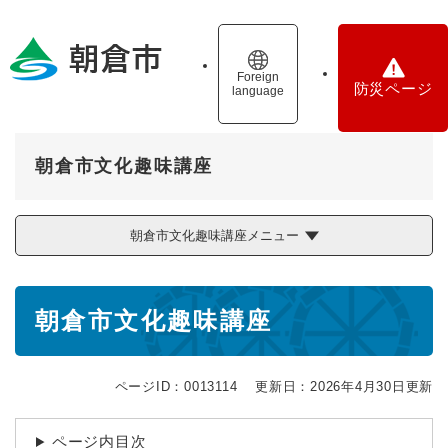
ペ
メニューを飛ばして本文へ
ー
ジ
の
Foreign
防災ページ
language
先
頭
で
す
朝倉市文化趣味講座
。
朝倉市文化趣味講座メニュー
本
朝倉市文化趣味講座
文
ページID：0013114
更新日：2026年4月30日更新
ページ内目次