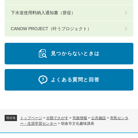
下水道使用料納入通知書（督促）
CANOW PROJECT（叶うプロジェクト）
見つからないときは
よくある質問と回答
トップページ
>
分類でさがす
>
市政情報
>
公共施設
>
市民センタ
現在地
ー・生涯学習センター
>
朝倉市文化趣味講座