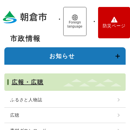
ペ
メニューを飛ばして本文へ
ー
ジ
の
Foreign
防災ページ
language
先
頭
市政情報
で
本
す
文
。
お知らせ
広報・広聴
ふるさと人物誌
広聴