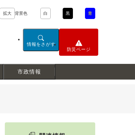
拡大
背景色
白
黒
青
情報をさがす
防災ページ
市政情報