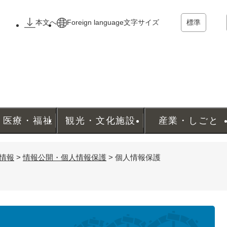
メニューを飛ばして本文へ
本文へ
Foreign language
文字サイズ
標準
・医療・福祉
観光・文化施設
産業・しごと
情報
>
情報公開・個人情報保護
>
個人情報保護