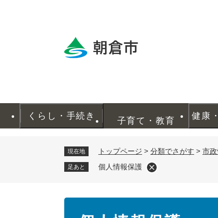
ペ
ー
ジ
の
先
頭
で
す
。
くらし・手続き
健康
子育て・教育
トップページ
>
分類でさがす
>
市政
現在地
個人情報保護
足あと
本