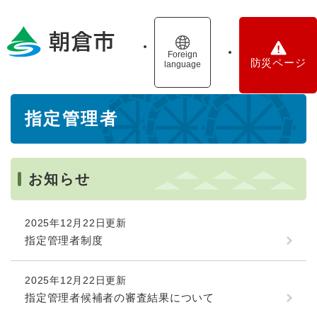
ペ
メニューを飛ばして本文へ
ー
ジ
の
Foreign
防災ページ
language
先
頭
で
本
す
指定管理者
文
。
お知らせ
2025年12月22日更新
指定管理者制度
2025年12月22日更新
指定管理者候補者の審査結果について