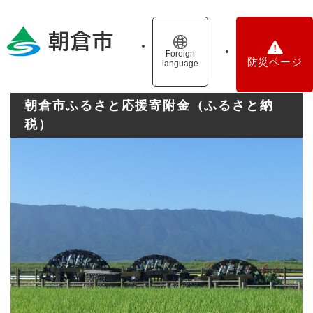
ペ
メニューを飛ばして本文へ
ー
ジ
の
Foreign
防災ページ
language
先
頭
で
朝倉市ふるさと応援寄附金（ふるさと納
す
税）
。