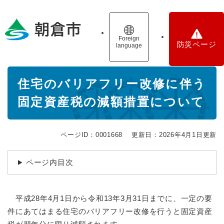
ペ
メニューを飛ばして本文へ
ー
ジ
の
Foreign
防災ページ
language
先
頭
で
本
す
住宅のバリアフリー改修に伴う
文
。
固定資産税の減額措置について
ページID：0001668
更新日：2026年4月1日更新
ページ内目次
平成28年4月1日から令和13年3月31日までに、一定の要
件にあてはまる住宅のバリアフリー改修を行うと固定資産