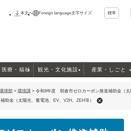
メニューを飛ばして本文へ
本文へ
Foreign language
文字サイズ
標準
・医療・福祉
観光・文化施設
産業・しごと
環境部
>
環境課
>
令和8年度 朝倉市ゼロカーボン推進補助金（太陽
補助金（太陽光、蓄電池、EV、V2H、ZEH等）