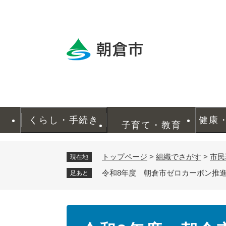
ペ
ー
ジ
の
先
頭
で
す
。
くらし・手続き
健康
子育て・教育
トップページ
>
組織でさがす
>
市民
現在地
令和8年度 朝倉市ゼロカーボン推進
足あと
本