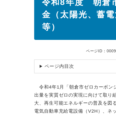
令和8年度 朝倉
文
金（太陽光、蓄電池
等）
ページID：0009
ページ内目次
令和4年1月「朝倉市ゼロカーボンシ
出量を実質ゼロの実現に向けて取り
大、再生可能エネルギーの普及を図
電気自動車充給電設備（V2H）、ネ