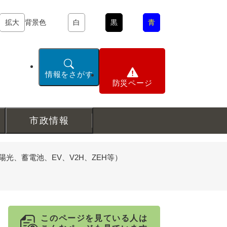
拡大
背景色
白
黒
青
情報をさがす
防災ページ
市政情報
光、蓄電池、EV、V2H、ZEH等）
このページを見ている人は