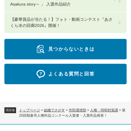
Asakura story～ 」 入選作品紹介
【豪華賞品が当たる！】フォト・動画コンテスト『あさ
くら水の回廊2026』開催！
見つからないときは
よくある質問と回答
トップページ
>
組織でさがす
>
市民環境部
>
人権・同和対策課
>
第
現在地
20回朝倉市人権作品コンクール入賞者・入賞作品発表！