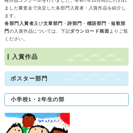
権作品コンクールを行いました。令和7年10月8日に行われ
ました審査会で決定した各部門入賞者・入賞作品を紹介し
ます。
各部門入賞者
及び
文章部門
・
詩部門
・
標語部門
・
短歌部
門
の入賞作品については、下記
ダウンロード画面
よりご覧
ください。
入賞作品
ポスター部門
小学校1・2年生の部