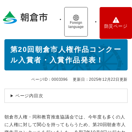
ペ
メニューを飛ばして本文へ
ー
ジ
の
Foreign
防災ページ
language
先
頭
で
本
す
第20回朝倉市人権作品コンクー
文
。
ル入賞者・入賞作品発表！
ページID：0003396
更新日：2025年12月22日更新
ページ内目次
朝倉市人権・同和教育推進協議会では、今年度も多くの人
に人権に対して関心を持ってもらうため、第20回朝倉市人