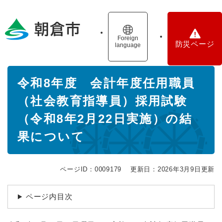
ペ
メニューを飛ばして本文へ
ー
ジ
の
Foreign
防災ページ
language
先
頭
で
本
す
令和8年度 会計年度任用職員
文
。
（社会教育指導員）採用試験
（令和8年2月22日実施）の結
果について
ページID：0009179
更新日：2026年3月9日更新
ページ内目次