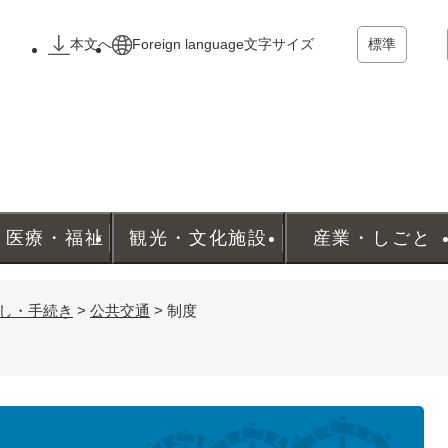
メニューを飛ばして本文へ
本文へ
Foreign language
文字サイズ
標準
・医療・福祉
観光・文化施設
産業・しごと
し・手続き
>
公共交通
>
制度