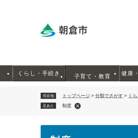
ペ
ー
ジ
の
先
頭
で
す
。
くらし・手続き
健康
子育て・教育
トップページ
>
分類でさがす
>
くら
現在地
制度
足あと
本