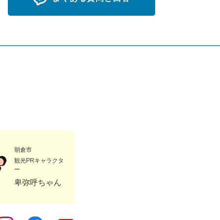
朝倉市
観光PRキャラクタ
ー
卑弥呼ちゃん