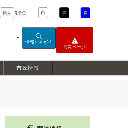
拡大
背景色
白
黒
青
情報をさがす
防災ページ
市政情報