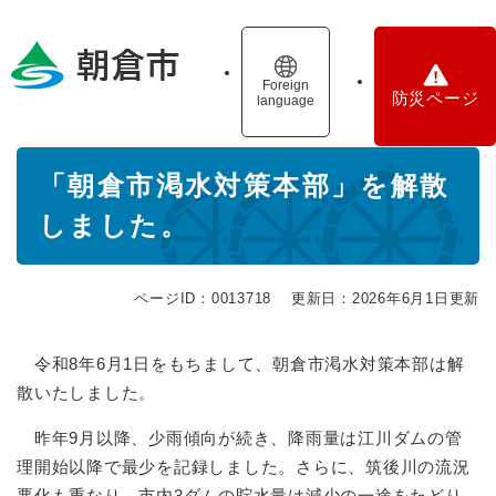
ペ
メニューを飛ばして本文へ
ー
ジ
の
Foreign
防災ページ
language
先
頭
で
本
す
「朝倉市渇水対策本部」を解散
文
。
しました。
ページID：0013718
更新日：2026年6月1日更新
令和8年6月1日をもちまして、朝倉市渇水対策本部は解
散いたしました。
昨年9月以降、少雨傾向が続き、降雨量は江川ダムの管
理開始以降で最少を記録しました。さらに、筑後川の流況
悪化も重なり、市内3ダムの貯水量は減少の一途をたどり