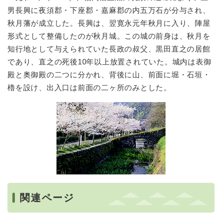
男長興に夜須郡・下座郡・嘉麻郡の内五万石が分与され、
秋月藩が成立した。長興は、翌寛永元年秋月に入り、陣屋
形式として整備したのが秋月城。この城の前身は、秋月を
知行地として与えられていた長政の叔父、黒田直之の居館
であり、直之の死後10年以上放置されていた。城内は表御
殿と奥御殿の二つに分かれ、背後に山、前面に堀・石垣・
櫓を設け、出入口は前面の二ヶ所のみとした。
関連ページ