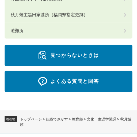
秋月藩主黒田家墓所（福岡県指定史跡）
避難所
見つからないときは
よくある質問と回答
トップページ
>
組織でさがす
>
教育部
>
文化・生涯学習課
>
秋月城
現在地
跡