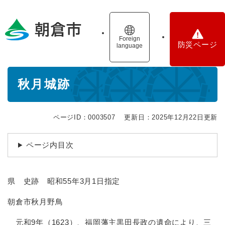
ペ
メニューを飛ばして本文へ
ー
ジ
の
Foreign
防災ページ
language
先
頭
で
本
す
秋月城跡
文
。
ページID：0003507
更新日：2025年12月22日更新
ページ内目次
県 史跡 昭和55年3月1日指定
朝倉市秋月野鳥
元和9年（1623）、福岡藩主黒田長政の遺命により、三