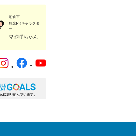
朝倉市
観光PRキャラクタ
ー
卑弥呼ちゃん