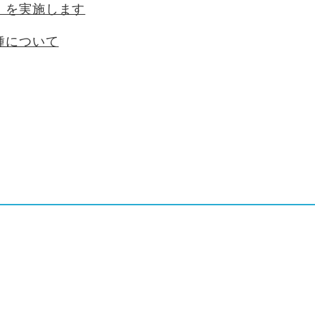
」を実施します
種について