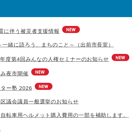
震に伴う被災者支援情報
～一緒に語ろう、まちのこと～（出前市長室）
8）年度第4回みんなの人権セミナーのお知らせ
休み夜市開催
ー塾 2026
産区議会議員一般選挙のお知らせ
】自転車用ヘルメット購入費用の一部を補助します。
座