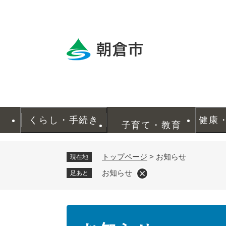
ペ
ー
ジ
の
先
頭
で
す
。
くらし・手続き
健康
子育て・教育
トップページ
>
お知らせ
現在地
お知らせ
足あと
本