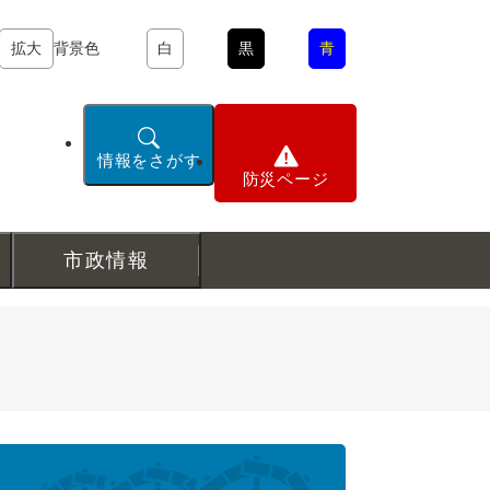
拡大
背景色
白
黒
青
情報をさがす
防災ページ
市政情報