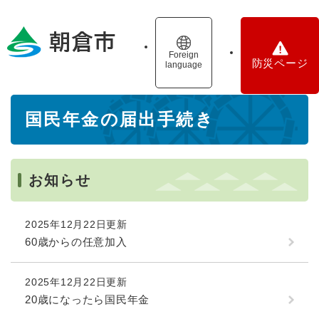
ペ
メニューを飛ばして本文へ
ー
ジ
の
Foreign
防災ページ
language
先
頭
で
本
す
国民年金の届出手続き
文
。
お知らせ
2025年12月22日更新
60歳からの任意加入
2025年12月22日更新
20歳になったら国民年金