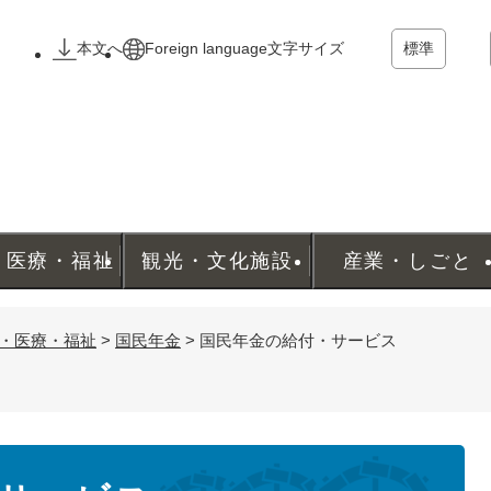
メニューを飛ばして本文へ
本文へ
Foreign language
文字サイズ
標準
・医療・福祉
観光・文化施設
産業・しごと
・医療・福祉
>
国民年金
>
国民年金の給付・サービス