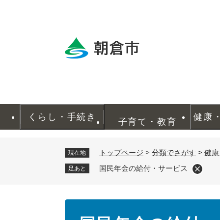
ペ
ー
ジ
の
先
頭
で
す
。
くらし・手続き
健康
子育て・教育
トップページ
>
分類でさがす
>
健康
現在地
国民年金の給付・サービス
足あと
本