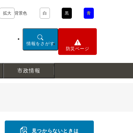
拡大
背景色
白
黒
青
情報をさがす
防災ページ
市政情報
見つからないときは