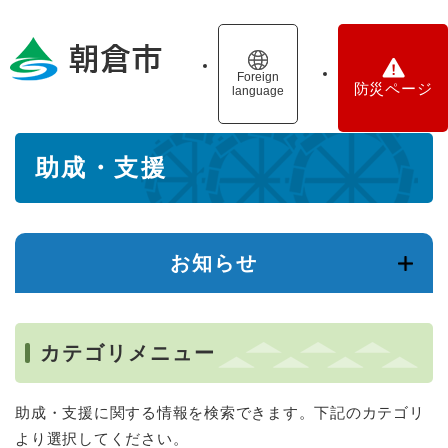
ペ
メニューを飛ばして本文へ
ー
ジ
の
Foreign
防災ページ
language
先
頭
で
本
す
助成・支援
文
。
お知らせ
カテゴリメニュー
助成・支援に関する情報を検索できます。下記のカテゴリ
より選択してください。