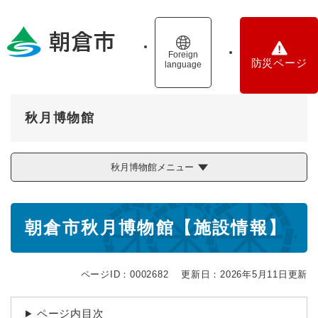
ペ
メニューを飛ばして本文へ
ー
ジ
の
Foreign
防災ページ
language
先
頭
で
す
秋月博物館
。
秋月博物館メニュー
本
朝倉市秋月博物館【施設情報】
文
ページID：0002682
更新日：2026年5月11日更新
ページ内目次