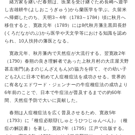
緒方家を継いだ春朔は、医業を受け継ぐため長崎へ遊学
し吉雄耕牛(よしおこうぎゅう)から蘭医学を学ぶ。久留米
へ帰郷したのち、天明3～4年（1783～1784）頃に秋月へ
移住すると、寛政元年（1789）には8代秋月藩主黒田長舒
(くろだながのぶ)から医学や天文学等における知識を認め
られ、10人扶持の藩医となる。
寛政元年、秋月藩内で天然痘が大流行する。翌寛政2年
（1790）春朔の良き理解者であった上秋月村の大庄屋天野
甚左衛門(あまのじんざえもん)の協力を得て、その幼い子
ども2人に日本で初めて人痘種痘法を成功させる。世界的
に有名なエドワード・ジェンナーの牛痘種痘法の成功より
6年前のことで、日本で牛痘法が普及するまでの約60年
間、天然痘予防で大いに貢献した。
春朔は人痘種痘法を広く普及させるため、寛政5年
（1793）に『種痘必順辯(しゅとうひつじゅんべん)』（種
痘の解説書）を著し、寛政7年（1795）江戸で出版する。