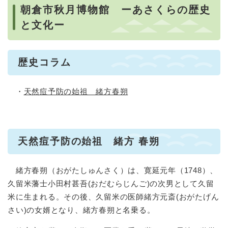
朝倉市秋月博物館 ーあさくらの歴史
と文化ー
歴史コラム
・
天然痘予防の始祖 緒方春朔
天然痘予防の始祖 緒方 春朔
緒方春朔（おがたしゅんさく）は、寛延元年（1748）、
久留米藩士小田村甚吾(おだむらじんご)の次男として久留
米に生まれる。その後、久留米の医師緒方元斎(おがたげん
さい)の女婿となり、緒方春朔と名乗る。