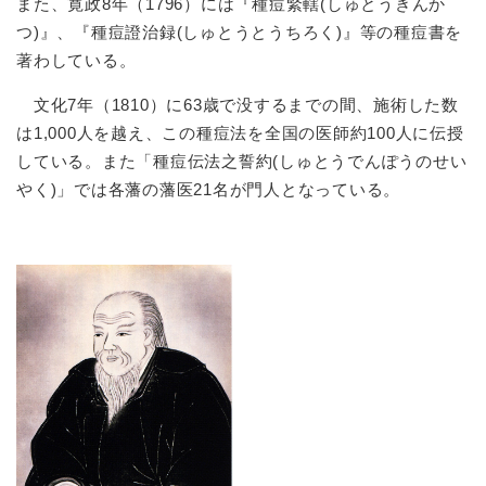
また、寛政8年（1796）には『種痘緊轄(しゅとうきんか
つ)』、『種痘證治録(しゅとうとうちろく)』等の種痘書を
著わしている。
文化7年（1810）に63歳で没するまでの間、施術した数
は1,000人を越え、この種痘法を全国の医師約100人に伝授
している。また「種痘伝法之誓約(しゅとうでんぽうのせい
やく)」では各藩の藩医21名が門人となっている。