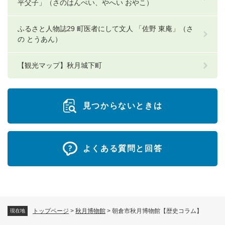
平父子」（さのはんぺい、やへい おやこ）
ふるさと人物誌29 町医者にして文人 「佐野 東庵」（さ
の とうあん）
【観光マップ】秋月城下町
見つからないときは
よくある質問と回答
トップページ
>
秋月博物館
>
朝倉市秋月博物館【歴史コラム】
現在地