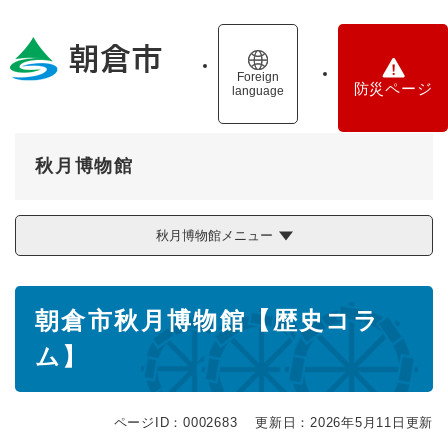
ペ
メニューを飛ばして本文へ
ー
ジ
の
Foreign
防災ページ
language
先
頭
で
す
秋月博物館
。
秋月博物館メニュー
本
朝倉市秋月博物館【歴史コラ
文
ム】
ページID：0002683
更新日：2026年5月11日更新